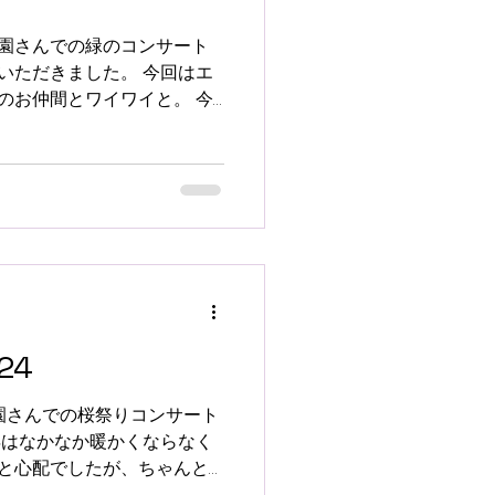
園さんでの緑のコンサート
いただきました。 今回はエ
人のお仲間とワイワイと。 今
ジング・グレイス ２ 愛は勝
erture...
24
園さんでの桜祭りコンサート
年はなかなか暖かくならなく
と心配でしたが、ちゃんと
。さすがだなぁ。 平日の昼