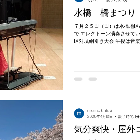
水橋 橋まつり
７月２５日（日）は水橋地区
で エレクトーン演奏させて
区対坑綱引き大会 午後は音
沢山な一日 その音楽会にご
ました。 地元出身のシンガ
いい中学生Duo 吹奏楽部の
音楽会。 会場は満席 とて
ぁ〜と思いました。 今回演奏した
mame kintoki
2025年4月13日
読了時間: 1分
気分爽快・屋外