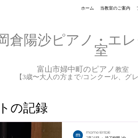
ホーム
当教室のご案内
岡倉陽沙ピアノ・エレ
室
富山市婦中町のピアノ
教室
【3歳〜大人の方まで/コンクール、グ
ト
の記録
mame kintoki
7月26日
読了時間: 1分