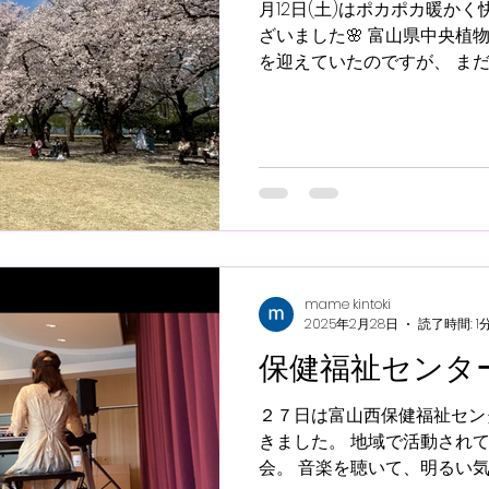
月12日(土)はポカポカ暖か
ざいました🌸 富山県中央植
を迎えていたのですが、 ま
ステージにて楽しく・爽やか
せていただきました。 屋外での
mame kintoki
2025年2月28日
読了時間: 1
保健福祉センタ
２７日は富山西保健福祉セン
きました。 地域で活動され
会。 音楽を聴いて、明るい