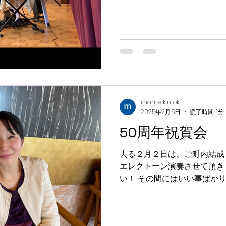
嬉しい❣️ 本日演奏したのは
火、雪、冬景色〜 ２愛の花 
奏曲』...
mame kintoki
2025年2月5日
読了時間: 1分
50周年祝賀会
去る２月２日は、ご町内結成
エレクトーン演奏させて頂き
い！ その間にはいい事ばか
でしたことでしょう。 長い
いうだけのことあって 皆様方の