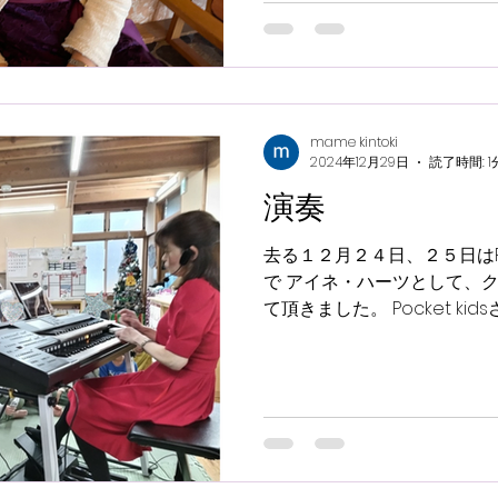
mame kintoki
2024年12月29日
読了時間: 1
演奏
去る１２月２４日、２５日はPo
で アイネ・ハーツとして、
て頂きました。 Pocket k
で２校の学童を展開していら
たちが心豊かに過ごせるようにと