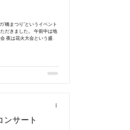
の”橋まつり”というイベント
いただきました。 午前中は地
楽会 夜は花火大会という盛り
縁があってお声がけいただき
ーソングライターさんや かわ
演奏 地元に根ざした手作りの
も文化的で素敵なところだな
のは 1 Deperture 2
銀河鉄道999 3 My heart will go on! 4 Truth
コンサート