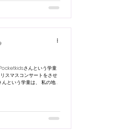
分
cketkidsさんという学童
クリスマスコンサートをさせ
idsさんという学童は、 私の地元
っしゃる 大手学童。 子ども
、...