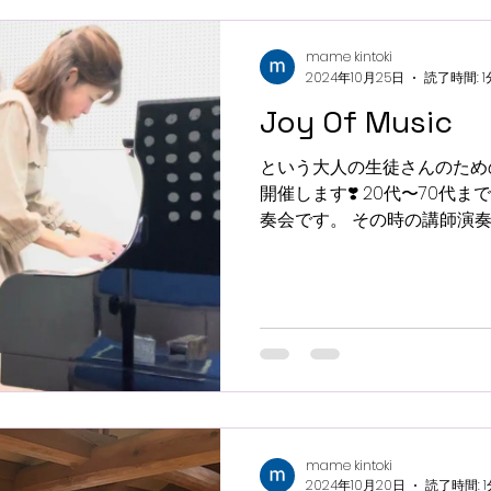
mame kintoki
2024年10月25日
読了時間: 1
Joy Of Music
という大人の生徒さんのため
開催します❣️ 20代〜70代
奏会です。 その時の講師演
プリモに移り変ったり ペダ
の連弾にはない難しさがあります
mame kintoki
2024年10月20日
読了時間: 1