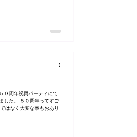
 １日本の冬メドレー 〜たき
３オペラ”カルメン”より『前
５０周年祝賀パーティにて
ました。 ５０周年ってすご
りではなく大変な事もおあり
年月を共に過ごしてきた、と
団結力は素晴らしく...