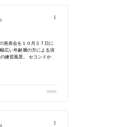
分
の発表会を１０月２７日に
まで幅広い年齢層の方による演
奏の練習風景。 セコンドから
ルを踏む足が変わったり 普通
。...
分