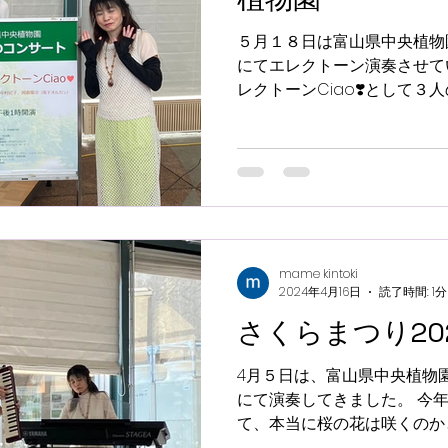
５月１８日は富山県中央植物
にてエレクトーン演奏させて
レクトーンCiao❣️として３
回のプログラム １ アメイ
つ ３ 川の流れのように ４ Dep
mame kintoki
2024年4月16日
読了時間: 1分
さくらまつり20
4月５日は、富山県中央植物
にて演奏してきました。 今
て、本当に桜の花は咲くのか
ぽちぽち咲き始めていました