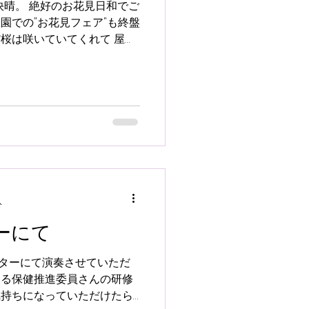
く快晴。 絶好のお花見日和でご
物園での"お花見フェア"も終盤
だ桜は咲いていてくれて 屋外
に、 お花見コンサートをさ
演奏というのは、...
分
ーにて
ターにて演奏させていただ
てる保健推進委員さんの研修
気持ちになっていただけたら