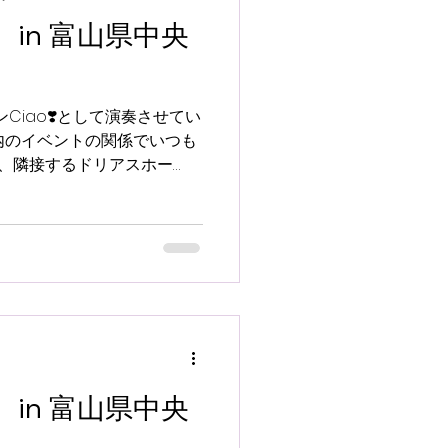
in 富山県中央
ンCiao❣️として演奏させてい
内のイベントの関係でいつも
、隣接するドリアスホー
で素敵な空間でのコンサー
in 富山県中央